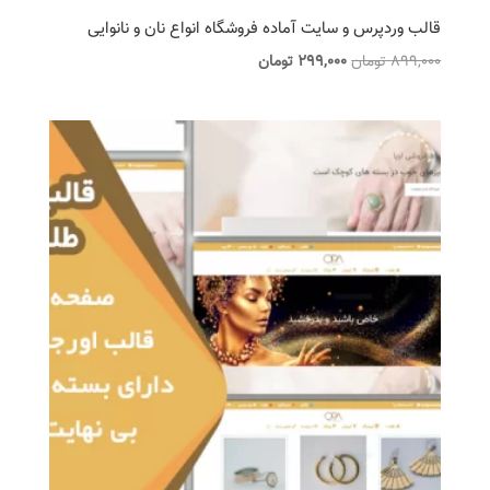
قالب وردپرس و سایت آماده فروشگاه انواع نان و نانوایی
قیمت
قیمت
899,000
تومان
299,000
تومان
اصلی
فعلی
899,000 تومان
299,000 تومان
بود.
است.