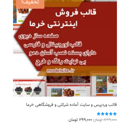
تخفیف!
قالب وردپرس و سایت آماده شرکتی و فروشگاهی خرما
قیمت
قیمت
899,000
تومان
299,000
تومان
امتیاز
5.00
اصلی
فعلی
از 5