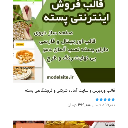
قالب وردپرس و سایت آماده شرکتی و فروشگاهی پسته
قیمت
قیمت
899,000
تومان
299,000
تومان
امتیاز
5.00
اصلی
فعلی
از 5
899,000 تومان
299,000 تومان
بود.
است.