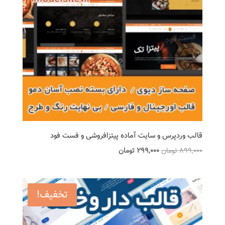
قالب وردپرس و سایت آماده پیتزافروشی و فست فود
قیمت
قیمت
899,000
تومان
299,000
تومان
اصلی
فعلی
899,000 تومان
299,000 تومان
بود.
است.
تخفیف!