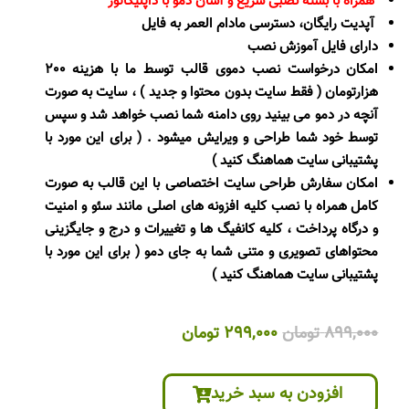
همراه با بسته نصبی سریع و آسان دمو با داپلیکاتور
آپدیت رایگان، دسترسی مادام العمر به فایل
دارای فایل آموزش نصب
امکان درخواست نصب دموی قالب توسط ما با هزینه 200
هزارتومان ( فقط سایت بدون محتوا و جدید ) ، سایت به صورت
آنچه در دمو می بینید روی دامنه شما نصب خواهد شد و سپس
توسط خود شما طراحی و ویرایش میشود . ( برای این مورد با
پشتیبانی سایت هماهنگ کنید )
امکان سفارش طراحی سایت اختصاصی با این قالب به صورت
کامل همراه با نصب کلیه افزونه های اصلی مانند سئو و امنیت
و درگاه پرداخت ، کلیه کانفیگ ها و تغییرات و درج و جایگزینی
محتواهای تصویری و متنی شما به جای دمو ( برای این مورد با
پشتیبانی سایت هماهنگ کنید )
قیمت
قیمت
899,000
تومان
299,000
تومان
اصلی
فعلی
899,000 تومان
299,000 تومان
افزودن به سبد خرید
بود.
است.