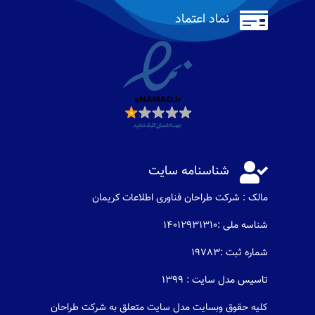

نماد اعتماد

شناسنامه سایت
مالک : شرکت طراحان فناوری اطلاعات كريمان
شناسه ملی :14012931310
شماره ثبت :19783
تاسیس مدل سایت : 1399
کلیه حقوق وبسایت مدل سایت متعلق به شرکت طراحان