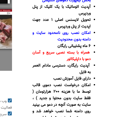
بخش ایمپورت دموهای انگلیسی
آپدیت اتوماتیک با یک کلیک از پنل
وردپرس
تحویل لایسنس اصلی 1 عدد جهت
اپدیت از پنل وردپرس
امکان نصب روی نامحدود سایت و
دامنه بدون محدودیت
6 ماه پشتیبانی رایگان
همراه با بسته نصبی سریع و آسان
دمو با داپلیکاتور
آپدیت رایگان، دسترسی مادام العمر
به فایل
دارای فایل آموزش نصب
امکان درخواست نصب دموی قالب
توسط ما با هزینه 200 هزارتومان (
فقط سایت بدون محتوا و جدید ) ،
وب سا
سایت به صورت آنچه در دمو می بینید
فعالیت د
روی دامنه شما نصب خواهد شد و
سریع 