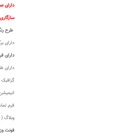
دارای ص
سازگاری با wpml سایتهای چند زبا
طرح رنگ
دارای ب
دارای فر
دارای ط
گرافیک 
انیمیشن
فرم تم
وبلاگ ( 
فونت وزی