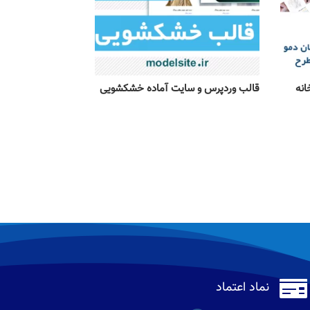
انه
قالب وردپرس و سایت آماده خشکشویی

نماد اعتماد