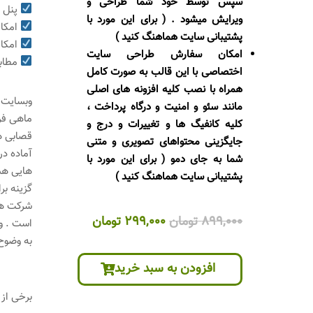
سپس توسط خود شما طراحی و
پنل م
ویرایش میشود . ( برای این مورد با
امکان
پشتیبانی سایت هماهنگ کنید )
امکان
امکان سفارش طراحی سایت
مطابق
اختصاصی با این قالب به صورت کامل
همراه با نصب کلیه افزونه های اصلی
وبسایت 
مانند سئو و امنیت و درگاه پرداخت ،
ماهی فر
کلیه کانفیگ ها و تغییرات و درج و
قصابی هس
جایگزینی محتواهای تصویری و متنی
آماده در
شما به جای دمو ( برای این مورد با
پشتیبانی سایت هماهنگ کنید )
گزینه بر
قیمت
قیمت
899,000
تومان
299,000
تومان
اصلی
فعلی
به وضوح
899,000 تومان
299,000 تومان
افزودن به سبد خرید
بود.
است.
برخی از ویژگی ها