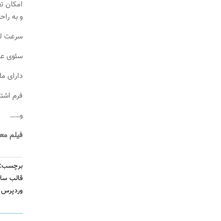
امکان تغ
و به راح
سرعت لو
سئوی عا
دارای ما
فرم اشتر
و……
فیلم مع
برچسب:
قالب سا
وردپرس 