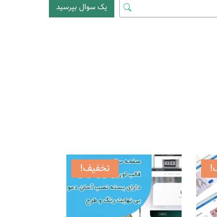
یک سوال بپرسید
!
تخفیف!