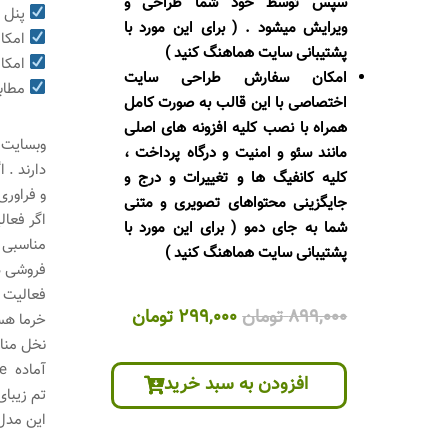
سپس توسط خود شما طراحی و
پنل م
ویرایش میشود . ( برای این مورد با
امکان
پشتیبانی سایت هماهنگ کنید )
امکان
امکان سفارش طراحی سایت
مطابق
اختصاصی با این قالب به صورت کامل
همراه با نصب کلیه افزونه های اصلی
وبسایت و
مانند سئو و امنیت و درگاه پرداخت ،
دارند . 
کلیه کانفیگ ها و تغییرات و درج و
و فراوری
جایگزینی محتواهای تصویری و متنی
شما به جای دمو ( برای این مورد با
مناسبی ب
پشتیبانی سایت هماهنگ کنید )
فروشی دا
فعالیت 
قیمت
قیمت
899,000
تومان
299,000
تومان
خرما هست
اصلی
فعلی
899,000 تومان
299,000 تومان
افزودن به سبد خرید
بود.
است.
تم زیبا
این مدل 