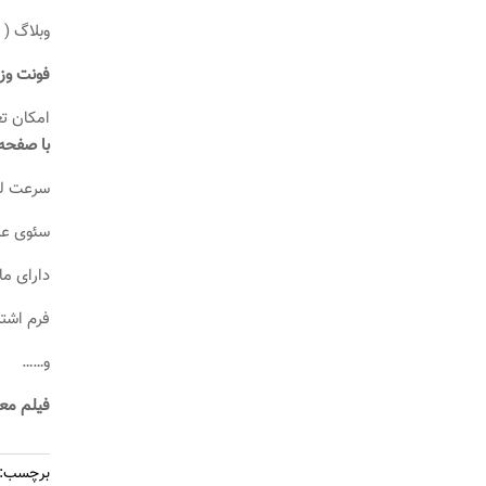
وبلاگ ( 
فونت وزی
امکان تغ
با صفحه 
سرعت لو
سئوی عا
دارای ما
فرم اشتر
و……
فیلم مع
برچسب: