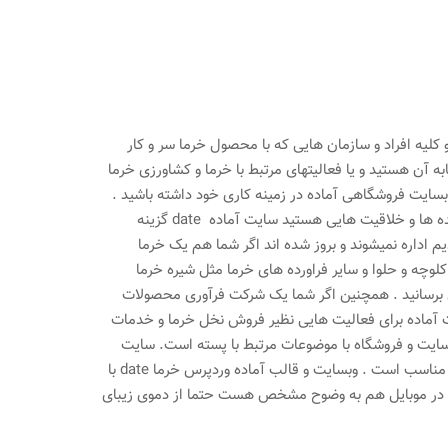
کلیه افراد و سازمان هایی که با محصول خرما سر و کار
به آن
هستید و یا فعالیتهای مرتبط با خرما و کشاورزی خرما
بسایت فروشگاهی آماده در زمینه کاری خود داشته باشید .
اگر فعالیت شغلی شما در ارتباط با همچین موضوعاتی است و در آن زمینه ها دارای ایده ها و خلاقیت هایی هستید سایت آماده date گزینه
 اداره نمیشوند و بروز شده اند اگر شما هم یک خرما
وچه و حلوا و سایر فراورده های خرما مثل شیره خرما
ش برسانید . همچنین اگر شما یک شرکت فرآوری محصولات
یت آماده برای فعالیت هایی نظیر فروش نخل خرما و خدمات
 آماده date بهترین گزینه برای ایجاد سایت و فروشگاه با موضوعات مرتبط با پسته است. سایت
آماده date برای انواع مشاغلی که موارد مربوط به اینگونه موضوعات را ارائه می دهند مناسب است . وبسایت و قالب آماده وردپرس خرما date با
یبا در موبایل هم به وضوح مشخص هست حتما از دموی زیبای