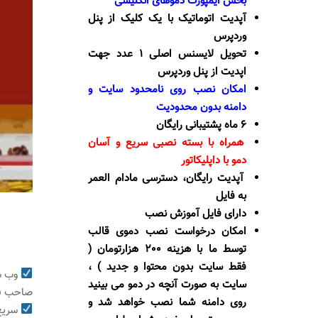
بخش ایمپورت دموهای انگلیسی
آپدیت اتوماتیک با یک کلیک از پنل
وردپرس
تحویل لایسنس اصلی 1 عدد جهت
اپدیت از پنل وردپرس
امکان نصب روی نامحدود سایت و
دامنه بدون محدودیت
6 ماه پشتیبانی رایگان
همراه با بسته نصبی سریع و آسان
دمو با داپلیکاتور
آپدیت رایگان، دسترسی مادام العمر
به فایل
دارای فایل آموزش نصب
امکان درخواست نصب دموی قالب
توسط ما با هزینه 200 هزارتومان (
فقط سایت بدون محتوا و جدید ) ،
وب سا
سایت به صورت آنچه در دمو می بینید
صاحب فن
روی دامنه شما نصب خواهد شد و
سریع 