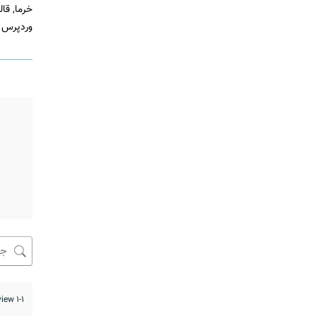
خرما
,
قال
وردپرس 
1-1 of 1 review