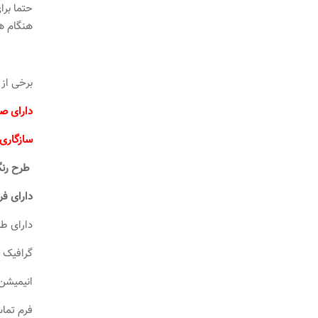
حتما برا
هنگام ه
برخی از ویژگی 
دارای ص
سازگاری با wpml سایتهای چند زبا
طرح رنگ
دارای ف
دارای ط
گرافیک 
انیمیشن
فرم تم