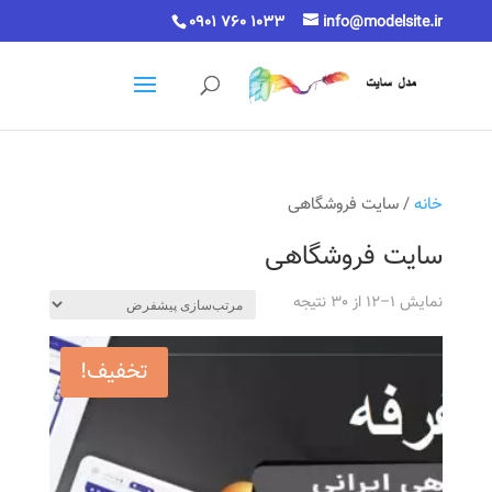
0901 760 1033
info@modelsite.ir
خانه
/ سایت فروشگاهی
سایت فروشگاهی
نمایش 1–12 از 30 نتیجه
تخفیف!