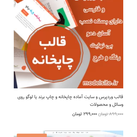
قالب وردپرس و سایت آماده چاپخانه و چاپ برند یا لوگو روی
وسائل و محصولات
قیمت
قیمت
899,000
تومان
299,000
تومان
اصلی
فعلی
899,000 تومان
299,000 تومان
بود.
است.