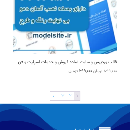
قالب وردپرس و سایت آماده فروش و خدمات اسپلیت و فن
قیمت
قیمت
899,000
تومان
299,000
تومان
اصلی
فعلی
899,000 تومان
299,000 تومان
بود.
است.
←
3
2
1