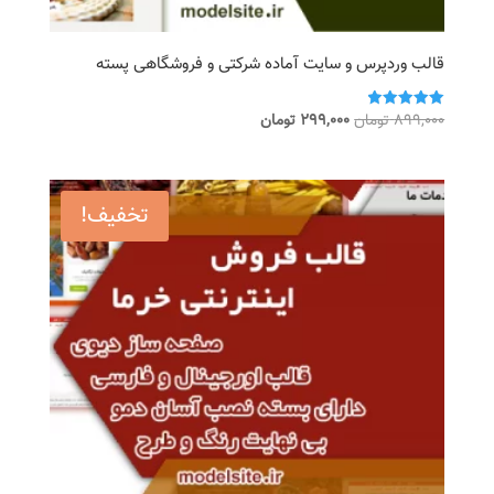
قالب وردپرس و سایت آماده شرکتی و فروشگاهی پسته
قیمت
قیمت
899,000
تومان
299,000
تومان
امتیاز
5.00
اصلی
فعلی
از 5
899,000 تومان
299,000 تومان
بود.
است.
تخفیف!