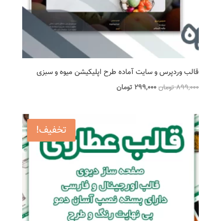
قالب وردپرس و سایت آماده طرح اپلیکیشن میوه و سبزی
قیمت
قیمت
899,000
تومان
299,000
تومان
اصلی
فعلی
899,000 تومان
299,000 تومان
بود.
است.
تخفیف!