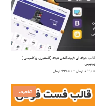
قالب حرفه ای فروشگاهی غرفه (المنتوری ووکامرسی )
وردپرس
محدوده
599,000
تومان
–
999,000
تومان
قیمت:
599,000 تومان
تا
تخفیف!
999,000 تومان