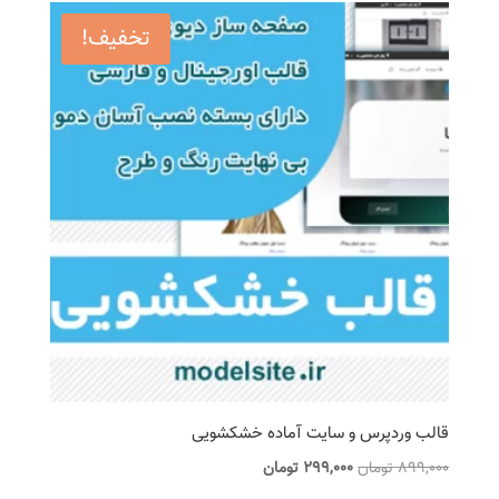
بود.
است.
تخفیف!
قالب وردپرس و سایت آماده خشکشویی
قیمت
قیمت
899,000
تومان
299,000
تومان
اصلی
فعلی