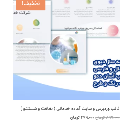
تخفیف!
قالب وردپرس و سایت آماده خدماتی ( نظافت و شستشو )
قیمت
قیمت
899,000
تومان
299,000
تومان
اصلی
فعلی
899,000 تومان
299,000 تومان