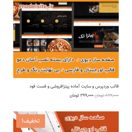
قالب وردپرس و سایت آماده پیتزافروشی و فست فود
قیمت
قیمت
899,000
تومان
299,000
تومان
اصلی
فعلی
899,000 تومان
299,000 تومان
بود.
است.
تخفیف!