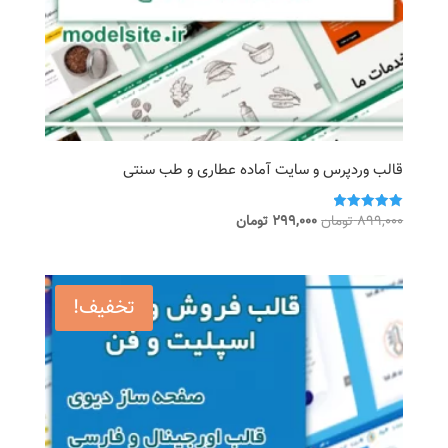
قالب وردپرس و سایت آماده عطاری و طب سنتی
قیمت
قیمت
899,000
تومان
299,000
تومان
امتیاز
5.00
اصلی
فعلی
از 5
899,000 تومان
299,000 تومان
بود.
است.
تخفیف!