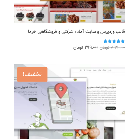
قالب وردپرس و سایت آماده شرکتی و فروشگاهی خرما
قیمت
قیمت
899,000
تومان
299,000
تومان
امتیاز
5.00
اصلی
فعلی
از 5
899,000 تومان
299,000 تومان
بود.
است.
تخفیف!