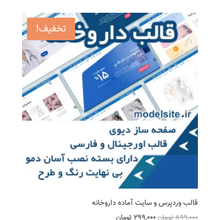
899,000 تومان
299,000 تومان
بود.
است.
تخفیف!
قالب وردپرس و سایت آماده داروخانه
قیمت
قیمت
899,000
تومان
299,000
تومان