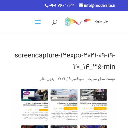
0901 760 1033
info@modelsite.ir
screencapture-12expo-2021-09-19-
20_14_35-min
توسط
مدل سایت
|
سپتامبر 19, 2021
|
بدون نظر