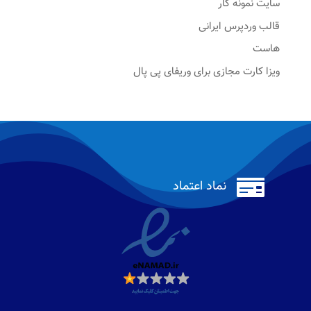
سایت نمونه کار
قالب وردپرس ایرانی
هاست
ویزا کارت مجازی برای وریفای پی پال

نماد اعتماد