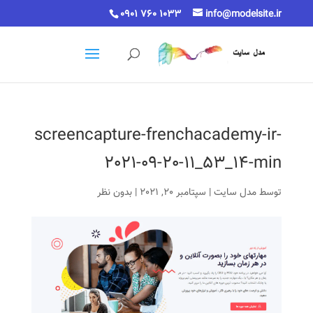
0901 760 1033
info@modelsite.ir
screencapture-frenchacademy-ir-
2021-09-20-11_53_14-min
توسط
مدل سایت
|
سپتامبر 20, 2021
|
بدون نظر