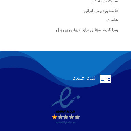
سایت نمونه کار
قالب وردپرس ایرانی
هاست
ویزا کارت مجازی برای وریفای پی پال

نماد اعتماد