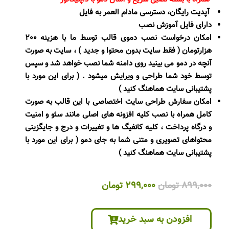
آپدیت رایگان، دسترسی مادام العمر به فایل
دارای فایل آموزش نصب
امکان درخواست نصب دموی قالب توسط ما با هزینه 200
هزارتومان ( فقط سایت بدون محتوا و جدید ) ، سایت به صورت
آنچه در دمو می بینید روی دامنه شما نصب خواهد شد و سپس
توسط خود شما طراحی و ویرایش میشود . ( برای این مورد با
پشتیبانی سایت هماهنگ کنید )
امکان سفارش طراحی سایت اختصاصی با این قالب به صورت
کامل همراه با نصب کلیه افزونه های اصلی مانند سئو و امنیت
و درگاه پرداخت ، کلیه کانفیگ ها و تغییرات و درج و جایگزینی
محتواهای تصویری و متنی شما به جای دمو ( برای این مورد با
پشتیبانی سایت هماهنگ کنید )
قیمت
قیمت
899,000
تومان
299,000
تومان
اصلی
فعلی
899,000 تومان
299,000 تومان
افزودن به سبد خرید
بود.
است.