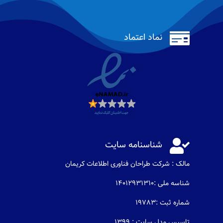

نماد اعتماد

شناسنامه سایت
مالک : شرکت طراحان فناوری اطلاعات كريمان
شناسه ملی :14012931310
شماره ثبت :19783
تاسیس مدل سایت : 1399