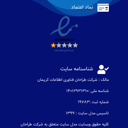

نماد اعتماد

شناسنامه سایت
مالک : شرکت طراحان فناوری اطلاعات كريمان
شناسه ملی :14012931310
شماره ثبت :19783
تاسیس مدل سایت : 1399
کلیه حقوق وبسایت مدل سایت متعلق به شرکت طراحان