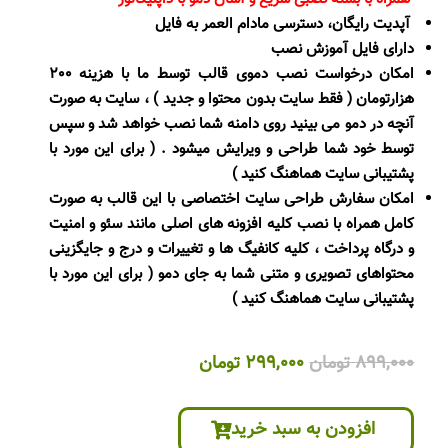
آپدیت رایگان، دسترسی مادام العمر به فایل
دارای فایل آموزش نصب
امکان درخواست نصب دموی قالب توسط ما با هزینه 200
هزارتومان ( فقط سایت بدون محتوا و جدید ) ، سایت به صورت
آنچه در دمو می بینید روی دامنه شما نصب خواهد شد و سپس
توسط خود شما طراحی و ویرایش میشود . ( برای این مورد با
پشتیبانی سایت هماهنگ کنید )
امکان سفارش طراحی سایت اختصاصی با این قالب به صورت
کامل همراه با نصب کلیه افزونه های اصلی مانند سئو و امنیت
و درگاه پرداخت ، کلیه کانفیگ ها و تغییرات و درج و جایگزینی
محتواهای تصویری و متنی شما به جای دمو ( برای این مورد با
پشتیبانی سایت هماهنگ کنید )
قیمت
قیمت
899,000
تومان
299,000
تومان
اصلی
فعلی
899,000 تومان
299,000 تومان
افزودن به سبد خرید
بود.
است.