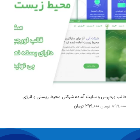
قالب وردپرس و سایت آماده شرکتی محیط زیستی و انرژی
قیمت
قیمت
899,000
تومان
299,000
تومان
اصلی
فعلی
899,000 تومان
299,000 تومان
بود.
است.