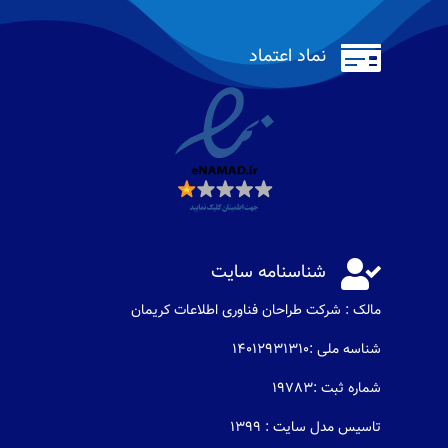

نماد اعتماد

شناسنامه سایت
مالک : شرکت طراحان فناوری اطلاعات كريمان
شناسه ملی :14012931310
شماره ثبت :19783
تاسیس مدل سایت : 1399