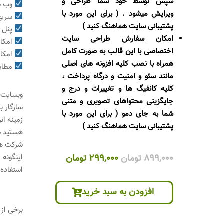
سپس توسط خود شما طراحی و
وب سا
ویرایش میشود . ( برای این مورد با
سریع 
پشتیبانی سایت هماهنگ کنید )
پنل م
امکان سفارش طراحی سایت
امکان
اختصاصی با این قالب به صورت کامل
امکان
همراه با نصب کلیه افزونه های اصلی
مطابق
مانند سئو و امنیت و درگاه پرداخت ،
کلیه کانفیگ ها و تغییرات و درج و
وبسایت 
جایگزینی محتواهای تصویری و متنی
سازگار 
شما به جای دمو ( برای این مورد با
زمینه ان
پشتیبانی سایت هماهنگ کنید )
قیمت
قیمت
899,000
تومان
299,000
تومان
اصلی
فعلی
استفاده 
899,000 تومان
299,000 تومان
افزودن به سبد خرید
بود.
است.
برخی از ویژگی ه