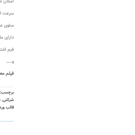
امکان تغ
سرعت لو
سئوی عا
دارای ما
فرم اشتر
و……
فیلم مع
برچسب:
شرکتی
,
س
قالب ور