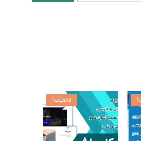
!
تخفیف!