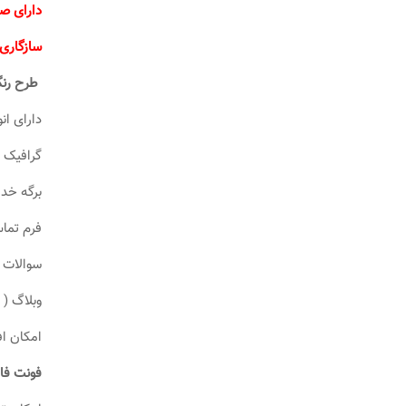
دارای ص
سازگاری با wpml سایتهای چند زبا
طرح رنگ
دارای ان
گرافیک 
برگه خدم
فرم تم
سوالات 
وبلاگ ( 
امکان اف
فونت فا