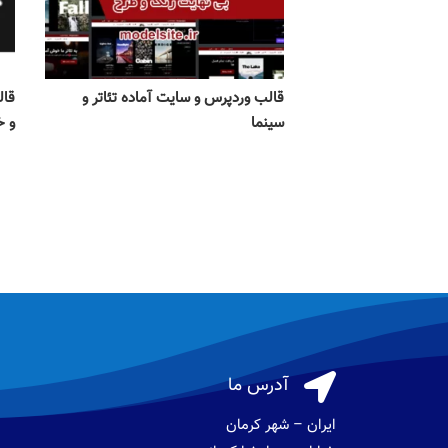
قالب وردپرس و سایت آماده تئاتر و
قال
سینما
و خ

آدرس ما
ایران – شهر کرمان