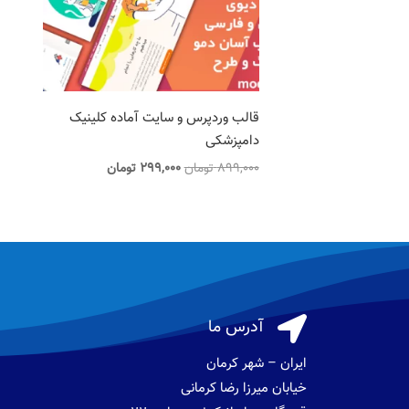
قالب وردپرس و سایت آماده کلینیک
دامپزشکی
قیمت
قیمت
899,000
تومان
299,000
تومان
اصلی
فعلی
899,000 تومان
299,000 تومان
بود.
است.

آدرس ما
ایران – شهر کرمان
خیابان میرزا رضا کرمانی