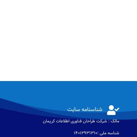

شناسنامه سایت
مالک : شرکت طراحان فناوری اطلاعات كريمان
شناسه ملی :14012931310