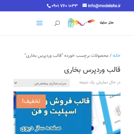
0901 760 1033
info@modelsite.ir
خانه
/ محصولات برچسب خورده “قالب وردپرس بخاری”
قالب وردپرس بخاری
در حال نمایش یک نتیجه
تخفیف!