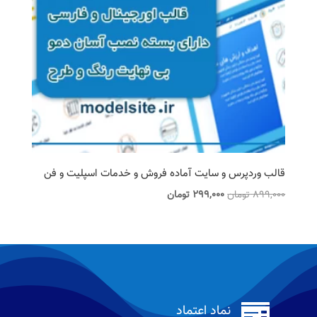
قالب وردپرس و سایت آماده فروش و خدمات اسپلیت و فن
قیمت
قیمت
899,000
تومان
299,000
تومان
اصلی
فعلی
899,000 تومان
299,000 تومان
بود.
است.

نماد اعتماد