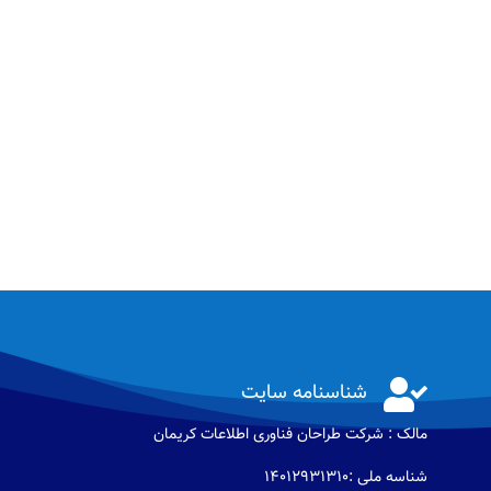

شناسنامه سایت
مالک : شرکت طراحان فناوری اطلاعات كريمان
شناسه ملی :14012931310