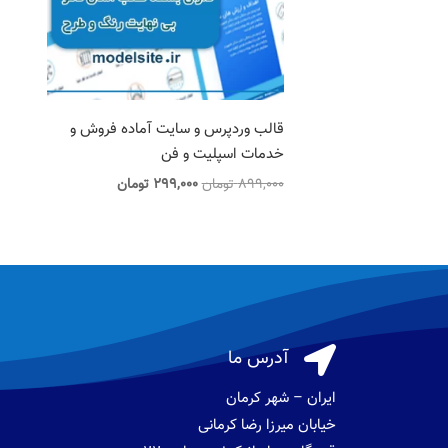
قالب وردپرس و سایت آماده فروش و
خدمات اسپلیت و فن
قیمت
قیمت
899,000
تومان
299,000
تومان
اصلی
فعلی
899,000 تومان
299,000 تومان
بود.
است.

آدرس ما
ایران – شهر کرمان
خیابان میرزا رضا کرمانی