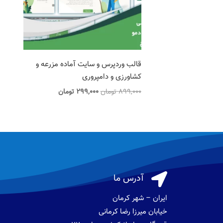
قالب وردپرس و سایت آماده مزرعه و
کشاورزی و دامپروری
قیمت
قیمت
899,000
تومان
299,000
تومان
اصلی
فعلی
899,000 تومان
299,000 تومان
بود.
است.

آدرس ما
ایران – شهر کرمان
خیابان میرزا رضا کرمانی