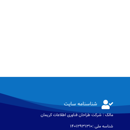

شناسنامه سایت
مالک : شرکت طراحان فناوری اطلاعات كريمان
شناسه ملی :14012931310