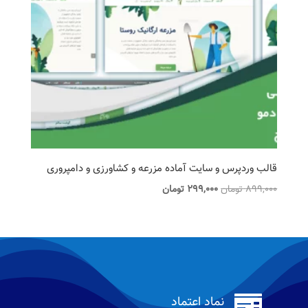
قالب وردپرس و سایت آماده مزرعه و کشاورزی و دامپروری
قیمت
قیمت
899,000
تومان
299,000
تومان
اصلی
فعلی
899,000 تومان
299,000 تومان
بود.
است.

نماد اعتماد