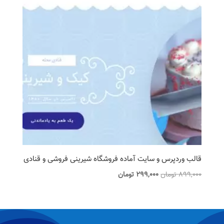
قالب وردپرس و سایت آماده فروشگاه شیرینی فروشی و قنادی
قیمت
قیمت
899,000
تومان
299,000
تومان
اصلی
فعلی
899,000 تومان
299,000 تومان
بود.
است.