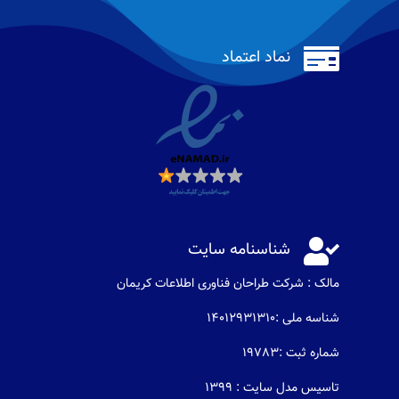

نماد اعتماد

شناسنامه سایت
مالک : شرکت طراحان فناوری اطلاعات كريمان
شناسه ملی :14012931310
شماره ثبت :19783
تاسیس مدل سایت : 1399