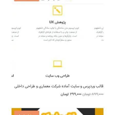
قالب وردپرس و سایت آماده شرکت معماری و طراحی داخلی
قیمت
قیمت
899,000
تومان
299,000
تومان
اصلی
فعلی
899,000 تومان
299,000 تومان
بود.
است.