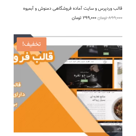
قالب وردپرس و سایت آماده فروشگاهی دمنوش و آبمیوه
قیمت
قیمت
899,000
تومان
299,000
تومان
اصلی
فعلی
899,000 تومان
299,000 تومان
بود.
است.
تخفیف!