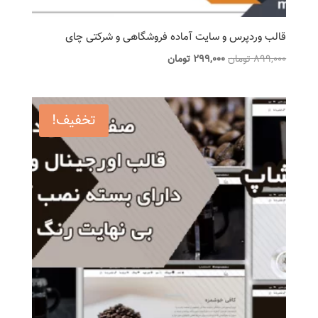
قالب وردپرس و سایت آماده فروشگاهی و شرکتی چای
قیمت
قیمت
899,000
تومان
299,000
تومان
اصلی
فعلی
899,000 تومان
299,000 تومان
بود.
است.
تخفیف!