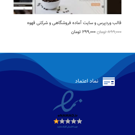
قالب وردپرس و سایت آماده فروشگاهی و شرکتی قهوه
قیمت
قیمت
899,000
تومان
299,000
تومان
اصلی
فعلی
899,000 تومان
299,000 تومان
بود.
است.

نماد اعتماد