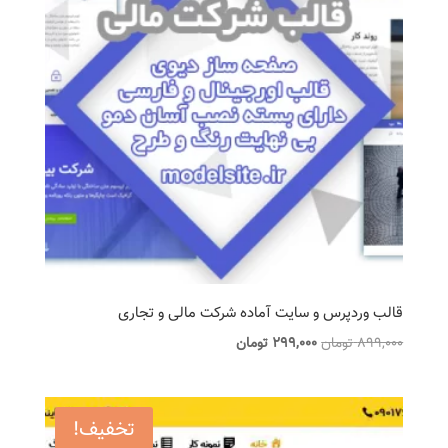
قالب وردپرس و سایت آماده شرکت مالی و تجاری
قیمت
قیمت
899,000
تومان
299,000
تومان
اصلی
فعلی
899,000 تومان
299,000 تومان
بود.
است.
تخفیف!