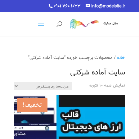
0901 760 1033
info@modelsite.ir
خانه
/ محصولات برچسب خورده “سایت آماده شرکتی”
سایت آماده شرکتی
نمایش همه 10 نتیجه
تخفیف!