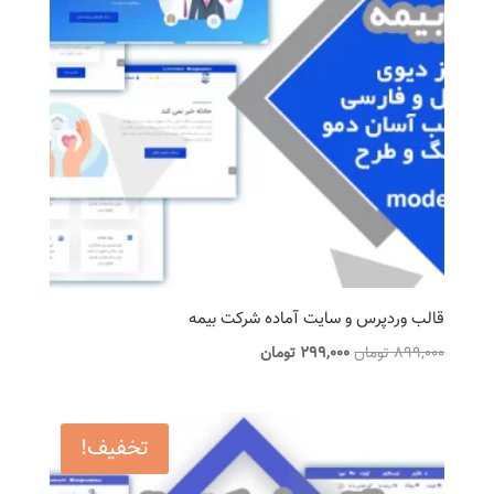
قالب وردپرس و سایت آماده شرکت بیمه
قیمت
قیمت
899,000
تومان
299,000
تومان
اصلی
فعلی
899,000 تومان
299,000 تومان
بود.
است.
تخفیف!