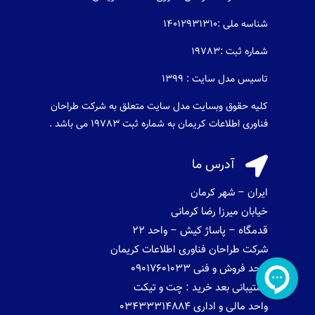
شناسه ملی :14012931310
شماره ثبت :19783
تاسیس مدل سایت : 1399
کلیه حقوق وبسایت مدل سایت متعلق به شرکت طراحان
فناوری اطلاعات کریمان به شماره ثبت 19783 می باشد .

آدرس ما
ایران – شهر کرمان
خیابان میرزا رضا کرمانی
قدمگاه – پاساژ کیش – واحد 22
شرکت طراحان فناوری اطلاعات کریمان
واحد فروش و فنی 09017601033
پشتیبانی بعد خرید : چت و تیکت
واحد مالی و اداری 03433314884