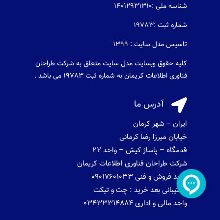
شناسه ملی :14012931310
شماره ثبت :19783
تاسیس مدل سایت : 1399
کلیه حقوق وبسایت مدل سایت متعلق به شرکت طراحان
فناوری اطلاعات کریمان به شماره ثبت 19783 می باشد .

آدرس ما
ایران – شهر کرمان
خیابان میرزا رضا کرمانی
قدمگاه – پاساژ کیش – واحد 22
شرکت طراحان فناوری اطلاعات کریمان
واحد فروش و فنی 09017601033
پشتیبانی بعد خرید : چت و تیکت
واحد مالی و اداری 03433314884