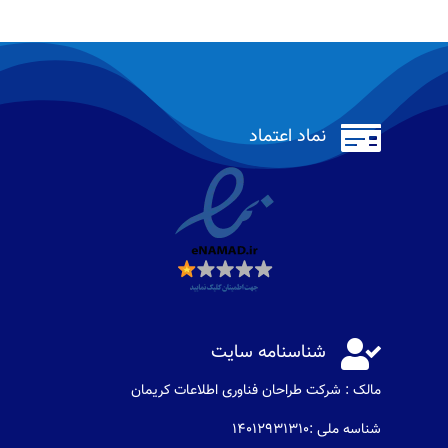

نماد اعتماد

شناسنامه سایت
مالک : شرکت طراحان فناوری اطلاعات كريمان
شناسه ملی :14012931310