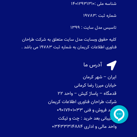
شناسه ملی :14012931310
شماره ثبت :19783
تاسیس مدل سایت : 1399
کلیه حقوق وبسایت مدل سایت متعلق به شرکت طراحان
فناوری اطلاعات کریمان به شماره ثبت 19783 می باشد .

آدرس ما
ایران – شهر کرمان
خیابان میرزا رضا کرمانی
قدمگاه – پاساژ کیش – واحد 22
شرکت طراحان فناوری اطلاعات کریمان
واحد فروش و فنی 09017601033
پشتیبانی بعد خرید : چت و تیکت
واحد مالی و اداری 03433314884