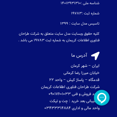
شناسه ملی :14012931310
شماره ثبت :19783
تاسیس مدل سایت : 1399
کلیه حقوق وبسایت مدل سایت متعلق به شرکت طراحان
فناوری اطلاعات کریمان به شماره ثبت 19783 می باشد .

آدرس ما
ایران – شهر کرمان
خیابان میرزا رضا کرمانی
قدمگاه – پاساژ کیش – واحد 22
شرکت طراحان فناوری اطلاعات کریمان
واحد فروش و فنی 09017601033
پشتیبانی بعد خرید : چت و تیکت
واحد مالی و اداری 03433314884