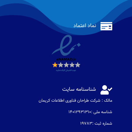

نماد اعتماد

شناسنامه سایت
مالک : شرکت طراحان فناوری اطلاعات كريمان
شناسه ملی :14012931310
شماره ثبت :19783