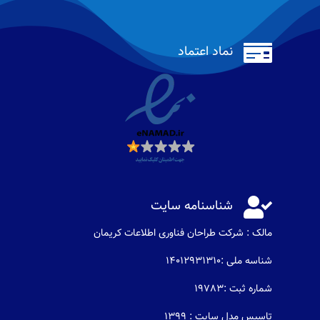

نماد اعتماد

شناسنامه سایت
مالک : شرکت طراحان فناوری اطلاعات كريمان
شناسه ملی :14012931310
شماره ثبت :19783
تاسیس مدل سایت : 1399