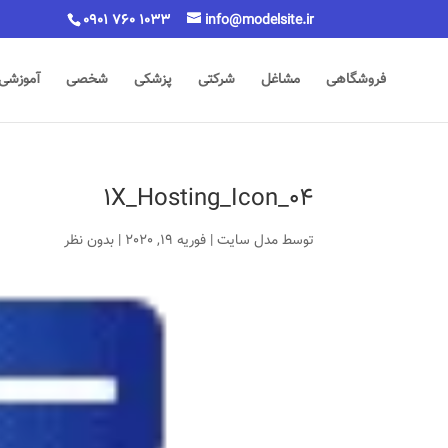
0901 760 1033
info@modelsite.ir
فروشگاهی
مشاغل
شرکتی
پزشکی
شخصی
آموزشی
1X_Hosting_Icon_04
توسط
مدل سایت
|
فوریه 19, 2020
|
بدون نظر