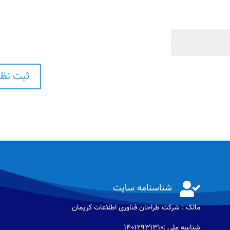

شناسنامه سایت
مالک : شرکت طراحان فناوری اطلاعات كريمان
شناسه ملی :14012931310