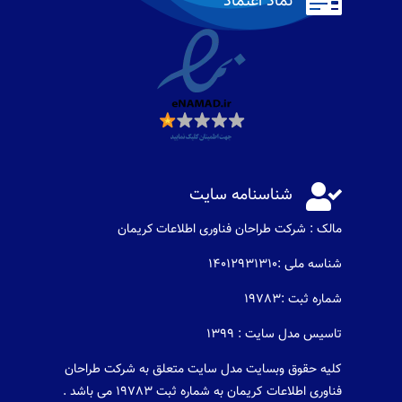

نماد اعتماد

شناسنامه سایت
مالک : شرکت طراحان فناوری اطلاعات كريمان
شناسه ملی :14012931310
شماره ثبت :19783
تاسیس مدل سایت : 1399
کلیه حقوق وبسایت مدل سایت متعلق به شرکت طراحان
فناوری اطلاعات کریمان به شماره ثبت 19783 می باشد .