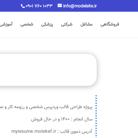
0901 760 1033
info@modelsite.ir
فروشگاهی
مشاغل
شرکتی
پزشکی
شخصی
آموزشی
پروژه طراحی قالب وردپرس شخصی و رزومه کار و نمون
سال انجام : 1400 و در حال فروش
آدرس دموی قالب : myresume.motekef.ir