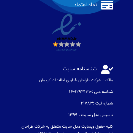

نماد اعتماد

شناسنامه سایت
مالک : شرکت طراحان فناوری اطلاعات كريمان
شناسه ملی :14012931310
شماره ثبت :19783
تاسیس مدل سایت : 1399
کلیه حقوق وبسایت مدل سایت متعلق به شرکت طراحان