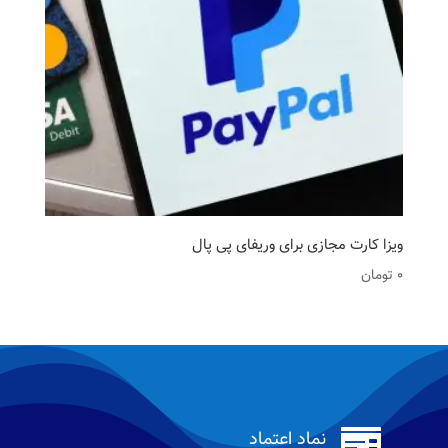
ویزا کارت مجازی برای وریفای پی پال
0
تومان

نماد اعتماد