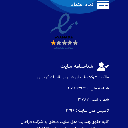

نماد اعتماد

شناسنامه سایت
مالک : شرکت طراحان فناوری اطلاعات كريمان
شناسه ملی :14012931310
شماره ثبت :19783
تاسیس مدل سایت : 1399
کلیه حقوق وبسایت مدل سایت متعلق به شرکت طراحان