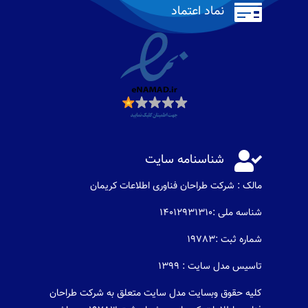

نماد اعتماد

شناسنامه سایت
مالک : شرکت طراحان فناوری اطلاعات كريمان
شناسه ملی :14012931310
شماره ثبت :19783
تاسیس مدل سایت : 1399
کلیه حقوق وبسایت مدل سایت متعلق به شرکت طراحان