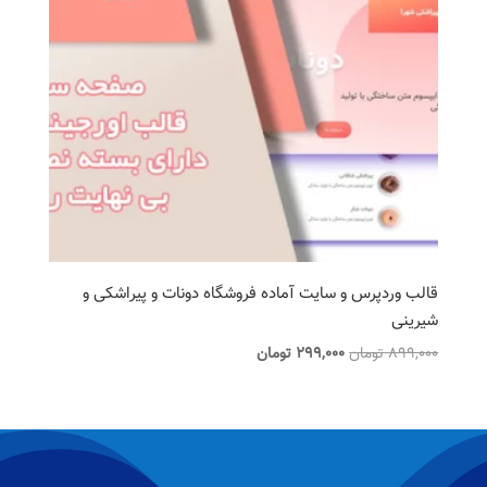
قالب وردپرس و سایت آماده فروشگاه دونات و پیراشکی و
شیرینی
قیمت
قیمت
899,000
تومان
299,000
تومان
اصلی
فعلی
899,000 تومان
299,000 تومان
بود.
است.