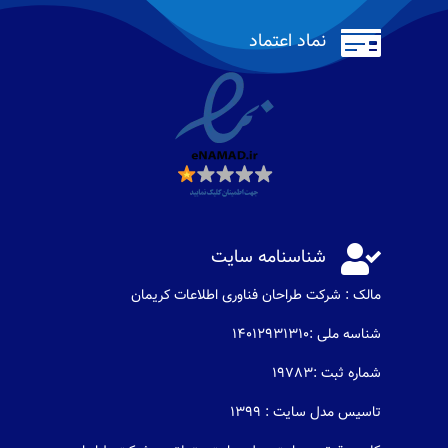

نماد اعتماد

شناسنامه سایت
مالک : شرکت طراحان فناوری اطلاعات كريمان
شناسه ملی :14012931310
شماره ثبت :19783
تاسیس مدل سایت : 1399