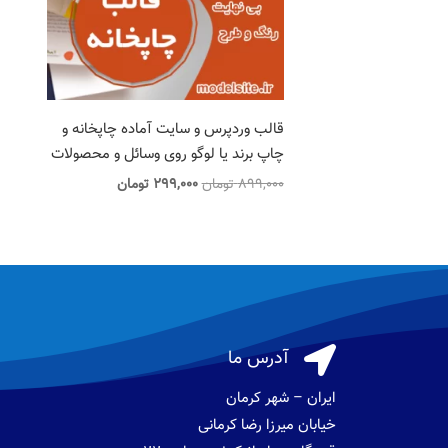
قالب وردپرس و سایت آماده چاپخانه و
چاپ برند یا لوگو روی وسائل و محصولات
قیمت
قیمت
899,000
تومان
299,000
تومان
اصلی
فعلی
899,000 تومان
299,000 تومان
بود.
است.

آدرس ما
ایران – شهر کرمان
خیابان میرزا رضا کرمانی