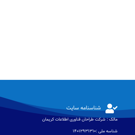

شناسنامه سایت
مالک : شرکت طراحان فناوری اطلاعات كريمان
شناسه ملی :14012931310