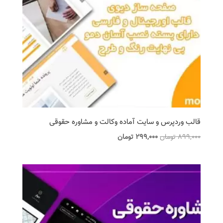
قالب وردپرس و سایت آماده وکالت و مشاوره حقوقی
قیمت
قیمت
899,000
تومان
299,000
تومان
اصلی
فعلی
899,000 تومان
299,000 تومان
بود.
است.