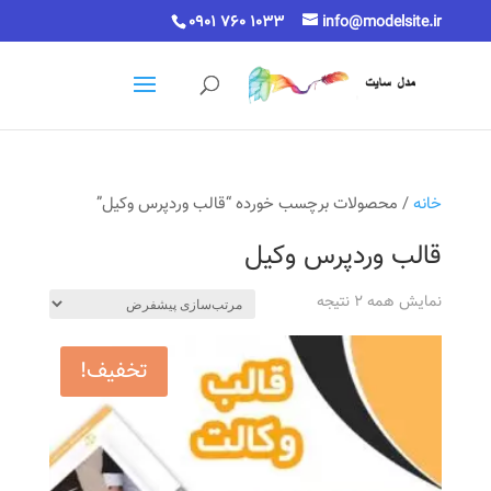
0901 760 1033
info@modelsite.ir
خانه
/ محصولات برچسب خورده “قالب وردپرس وکیل”
قالب وردپرس وکیل
نمایش همه 2 نتیجه
تخفیف!