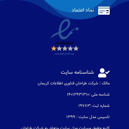

نماد اعتماد

شناسنامه سایت
مالک : شرکت طراحان فناوری اطلاعات كريمان
شناسه ملی :14012931310
شماره ثبت :19783
تاسیس مدل سایت : 1399
کلیه حقوق وبسایت مدل سایت متعلق به شرکت طراحان