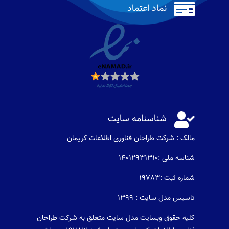

نماد اعتماد

شناسنامه سایت
مالک : شرکت طراحان فناوری اطلاعات كريمان
شناسه ملی :14012931310
شماره ثبت :19783
تاسیس مدل سایت : 1399
کلیه حقوق وبسایت مدل سایت متعلق به شرکت طراحان