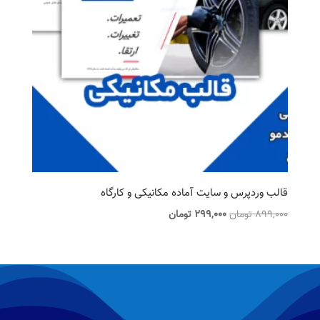
قالب وردپرس و سایت آماده مکانیکی و کارگاه
قیمت
قیمت
899,000
تومان
299,000
تومان
اصلی
فعلی
899,000 تومان
299,000 تومان
بود.
است.