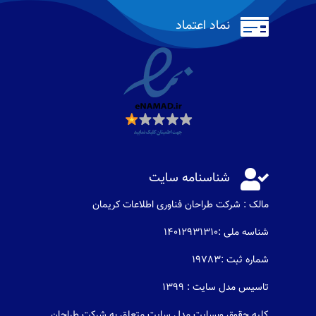

نماد اعتماد

شناسنامه سایت
مالک : شرکت طراحان فناوری اطلاعات كريمان
شناسه ملی :14012931310
شماره ثبت :19783
تاسیس مدل سایت : 1399
کلیه حقوق وبسایت مدل سایت متعلق به شرکت طراحان