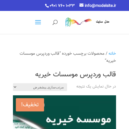
0901 760 1033
info@modelsite.ir
خانه
/ محصولات برچسب خورده “قالب وردپرس موسسات
خیریه”
قالب وردپرس موسسات خیریه
در حال نمایش یک نتیجه
تخفیف!