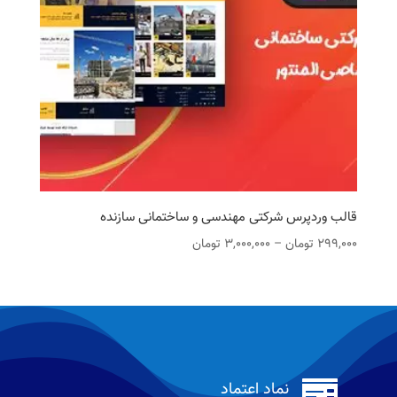
قالب وردپرس شرکتی مهندسی و ساختمانی سازنده
محدوده
299,000
تومان
–
3,000,000
تومان
قیمت:
299,000 تومان
تا
3,000,000 تومان

نماد اعتماد