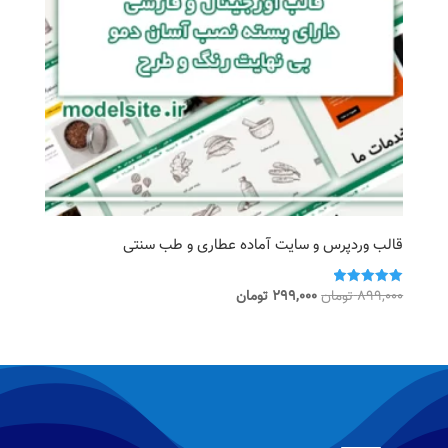
قالب وردپرس و سایت آماده عطاری و طب سنتی
قیمت
قیمت
899,000
تومان
299,000
تومان
امتیاز
5.00
اصلی
فعلی
از 5
899,000 تومان
299,000 تومان
بود.
است.