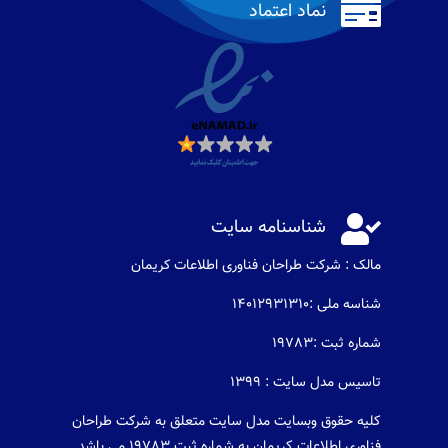

نماد اعتماد

شناسنامه سایت
مالک : شرکت طراحان فناوری اطلاعات كريمان
شناسه ملی :14012931310
شماره ثبت :19783
تاسیس مدل سایت : 1399
کلیه حقوق وبسایت مدل سایت متعلق به شرکت طراحان
فناوری اطلاعات کریمان به شماره ثبت 19783 می باشد .