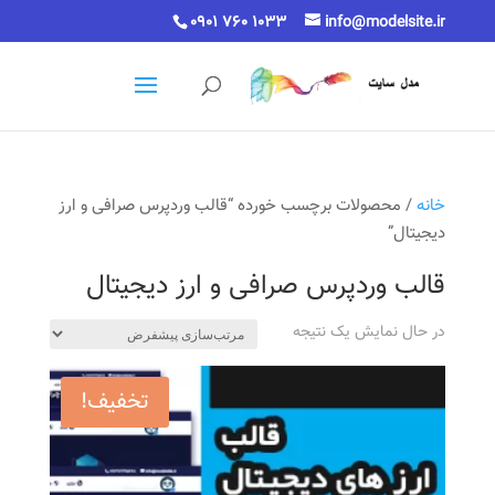
0901 760 1033
info@modelsite.ir
خانه
/ محصولات برچسب خورده “قالب وردپرس صرافی و ارز
دیجیتال”
قالب وردپرس صرافی و ارز دیجیتال
در حال نمایش یک نتیجه
تخفیف!