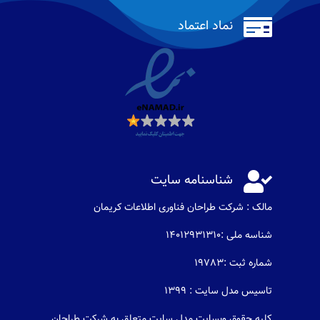

نماد اعتماد

شناسنامه سایت
مالک : شرکت طراحان فناوری اطلاعات كريمان
شناسه ملی :14012931310
شماره ثبت :19783
تاسیس مدل سایت : 1399
کلیه حقوق وبسایت مدل سایت متعلق به شرکت طراحان