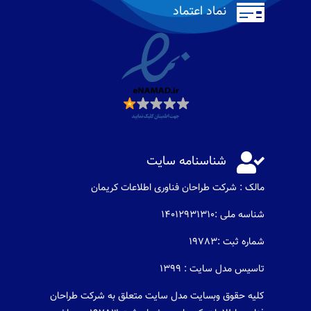

نماد اعتماد

شناسنامه سایت
مالک : شرکت طراحان فناوری اطلاعات كريمان
شناسه ملی :14012931310
شماره ثبت :19783
تاسیس مدل سایت : 1399
کلیه حقوق وبسایت مدل سایت متعلق به شرکت طراحان