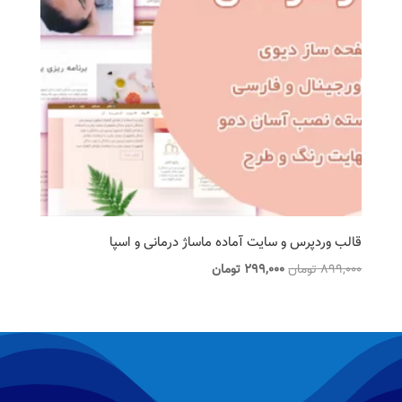
قالب وردپرس و سایت آماده ماساژ درمانی و اسپا
قیمت
قیمت
899,000
تومان
299,000
تومان
اصلی
فعلی
899,000 تومان
299,000 تومان
بود.
است.