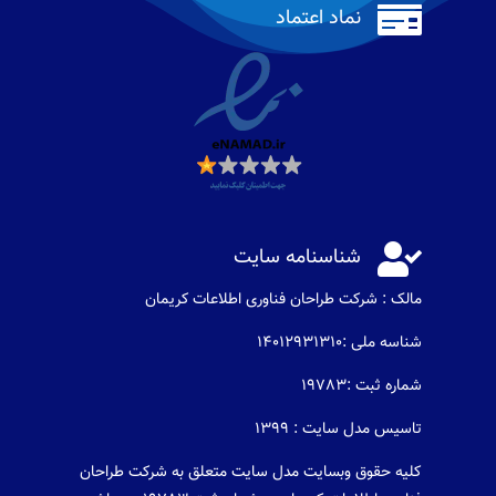

نماد اعتماد

شناسنامه سایت
مالک : شرکت طراحان فناوری اطلاعات كريمان
شناسه ملی :14012931310
شماره ثبت :19783
تاسیس مدل سایت : 1399
کلیه حقوق وبسایت مدل سایت متعلق به شرکت طراحان