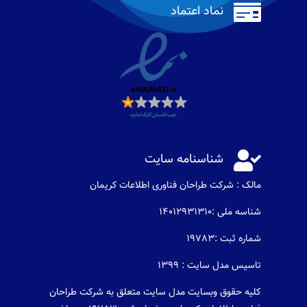

نماد اعتماد

شناسنامه سایت
مالک : شرکت طراحان فناوری اطلاعات كريمان
شناسه ملی :14012931310
شماره ثبت :19783
تاسیس مدل سایت : 1399
کلیه حقوق وبسایت مدل سایت متعلق به شرکت طراحان