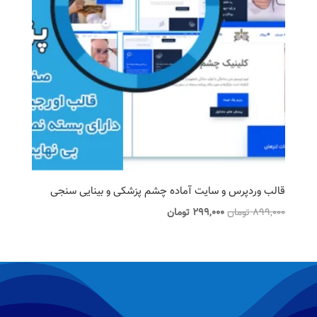
قالب وردپرس و سایت آماده چشم پزشکی و بینایی سنجی
قیمت
قیمت
899,000
تومان
299,000
تومان
اصلی
فعلی
899,000 تومان
299,000 تومان
بود.
است.