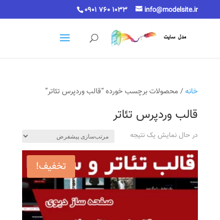
0901 760 1033
info@modelsite.ir
خانه
/ محصولات برچسب خورده “قالب وردپرس تئاتر”
قالب وردپرس تئاتر
در حال نمایش یک نتیجه
تخفیف!