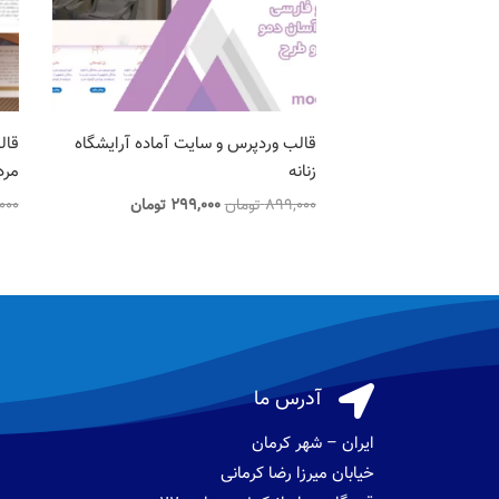
قالب وردپرس و سایت آماده آرایشگاه
قال
زنانه
مرد
قیمت
قیمت
899,000
تومان
299,000
تومان
000
اصلی
فعلی
899,000 تومان
299,000 تومان
بود.
است.

آدرس ما
ایران – شهر کرمان
خیابان میرزا رضا کرمانی