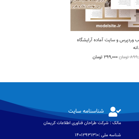
ب وردپرس و سایت آماده آرایشگاه
انه
قیمت
قیمت
899,
تومان
299,000
تومان
اصلی
فعلی
899,000 تومان
299,000 تومان
بود.
است.

شناسنامه سایت
مالک : شرکت طراحان فناوری اطلاعات كريمان
شناسه ملی :14012931310