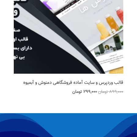
قالب وردپرس و سایت آماده فروشگاهی دمنوش و آبمیوه
قیمت
قیمت
899,000
تومان
299,000
تومان
اصلی
فعلی
899,000 تومان
299,000 تومان
بود.
است.