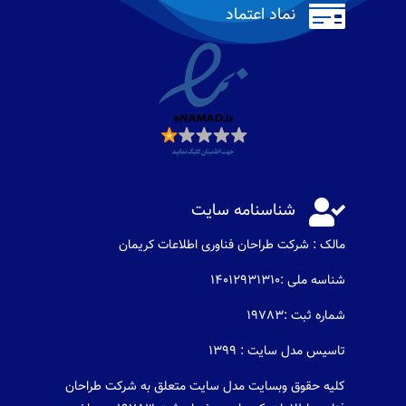

نماد اعتماد

شناسنامه سایت
مالک : شرکت طراحان فناوری اطلاعات كريمان
شناسه ملی :14012931310
شماره ثبت :19783
تاسیس مدل سایت : 1399
کلیه حقوق وبسایت مدل سایت متعلق به شرکت طراحان