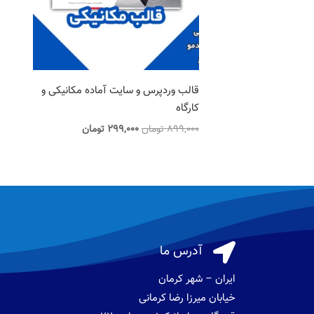
قالب وردپرس و سایت آماده مکانیکی و
کارگاه
قیمت
قیمت
899,000
تومان
299,000
تومان
اصلی
فعلی
899,000 تومان
299,000 تومان
بود.
است.

آدرس ما
ایران – شهر کرمان
خیابان میرزا رضا کرمانی