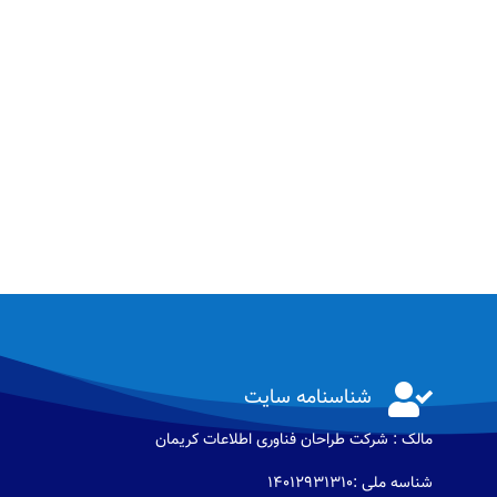

شناسنامه سایت
مالک : شرکت طراحان فناوری اطلاعات كريمان
شناسه ملی :14012931310