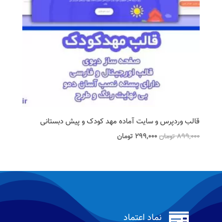
قالب وردپرس و سایت آماده مهد کودک و پیش دبستانی
قیمت
قیمت
899,000
تومان
299,000
تومان
اصلی
فعلی
899,000 تومان
299,000 تومان
بود.
است.

نماد اعتماد