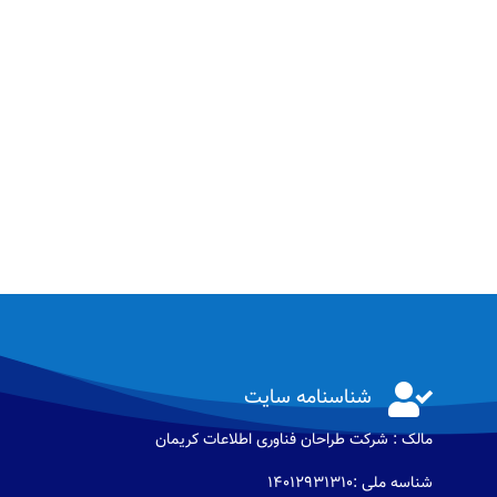

شناسنامه سایت
مالک : شرکت طراحان فناوری اطلاعات كريمان
شناسه ملی :14012931310