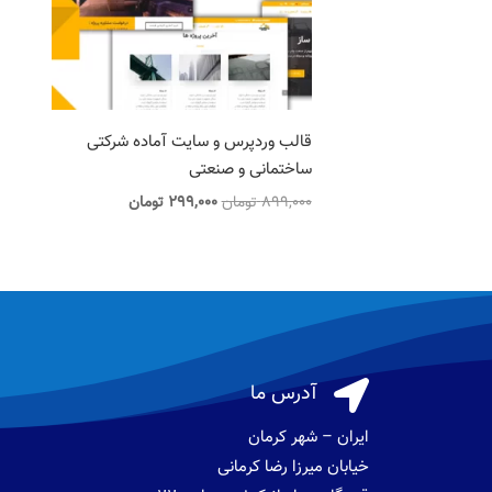
قالب وردپرس و سایت آماده شرکتی
ساختمانی و صنعتی
قیمت
قیمت
899,000
تومان
299,000
تومان
اصلی
فعلی
899,000 تومان
299,000 تومان
بود.
است.

آدرس ما
ایران – شهر کرمان
خیابان میرزا رضا کرمانی