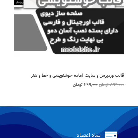
قالب وردپرس و سایت آماده خوشنویسی و خط و هنر
قیمت
قیمت
899,000
تومان
299,000
تومان
اصلی
فعلی
899,000 تومان
299,000 تومان
بود.
است.

نماد اعتماد